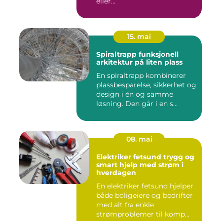
eller...
15. mai
Spiraltrapp funksjonell
arkitektur på liten plass
En spiraltrapp kombinerer
plassbesparelse, sikkerhet og
design i én og samme
løsning. Den går i en s...
08. mai
Elektriker fetsund trygg og
smart hjelp med strøm i
hverdagen
En elektriker fetsund hjelper
både boligeiere og bedrifter
med alt fra enkle
strømproblemer til komp...