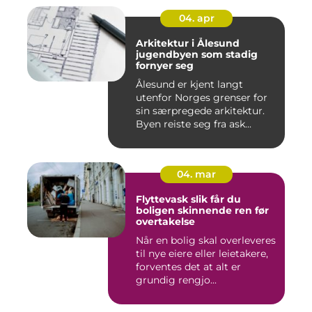
04. apr
Arkitektur i Ålesund
jugendbyen som stadig
fornyer seg
Ålesund er kjent langt
utenfor Norges grenser for
sin særpregede arkitektur.
Byen reiste seg fra ask...
04. mar
Flyttevask slik får du
boligen skinnende ren før
overtakelse
Når en bolig skal overleveres
til nye eiere eller leietakere,
forventes det at alt er
grundig rengjo...