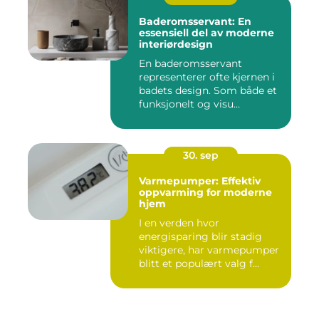
Baderomsservant: En
essensiell del av moderne
interiørdesign
En baderomsservant
representerer ofte kjernen i
badets design. Som både et
funksjonelt og visu...
30. sep
Varmepumper: Effektiv
oppvarming for moderne
hjem
I en verden hvor
energisparing blir stadig
viktigere, har varmepumper
blitt et populært valg f...