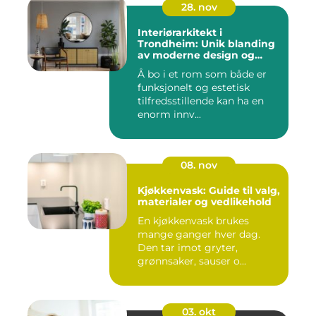
28. nov
Interiørarkitekt i
Trondheim: Unik blanding
av moderne design og
tradisjonelle elementer
Å bo i et rom som både er
funksjonelt og estetisk
tilfredsstillende kan ha en
enorm innv...
08. nov
Kjøkkenvask: Guide til valg,
materialer og vedlikehold
En kjøkkenvask brukes
mange ganger hver dag.
Den tar imot gryter,
grønnsaker, sauser o...
03. okt