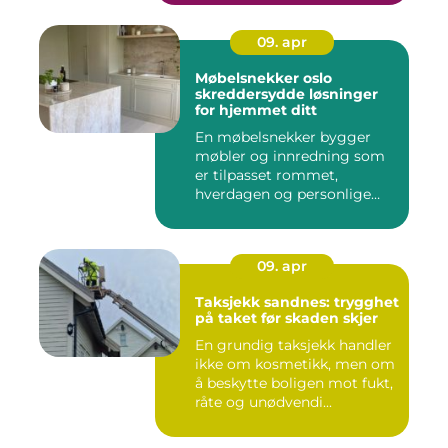
09. apr
Møbelsnekker oslo
skreddersydde løsninger
for hjemmet ditt
En møbelsnekker bygger
møbler og innredning som
er tilpasset rommet,
hverdagen og personlige
ønsker....
09. apr
Taksjekk sandnes: trygghet
på taket før skaden skjer
En grundig taksjekk handler
ikke om kosmetikk, men om
å beskytte boligen mot fukt,
råte og unødvendi...