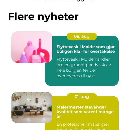
Flere nyheter
06. aug
Flyttevask i Molde som gjør
boligen klar for overtakelse
Flyttevask i Molde handler
om en grundig nedvask av
hele boligen før den
overleveres til ny e...
01. aug
Malermester stavanger
kvalitet som varer i mange
år
En profesjonell maler gjør
mer enn å legge et pent