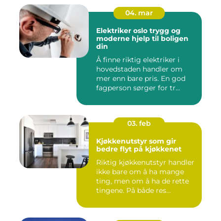
04. mar
Elektriker oslo trygg og
moderne hjelp til boligen
din
Å finne riktig elektriker i
hovedstaden handler om
mer enn bare pris. En god
fagperson sørger for tr...
03. feb
Kjøkkenutstyr som gir
bedre flyt på kjøkkenet
Riktig kjøkkenutstyr handler
ikke bare om å ha mange
ting, men om å ha de rette
tingene. På både res...