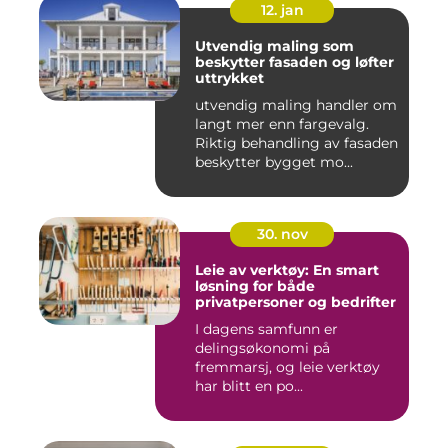
12. jan
Utvendig maling som
beskytter fasaden og løfter
uttrykket
utvendig maling handler om
langt mer enn fargevalg.
Riktig behandling av fasaden
beskytter bygget mo...
30. nov
Leie av verktøy: En smart
løsning for både
privatpersoner og bedrifter
I dagens samfunn er
delingsøkonomi på
fremmarsj, og leie verktøy
har blitt en po...