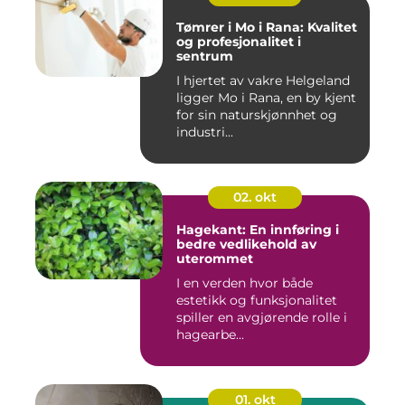
Tømrer i Mo i Rana: Kvalitet
og profesjonalitet i
sentrum
I hjertet av vakre Helgeland
ligger Mo i Rana, en by kjent
for sin naturskjønnhet og
industri...
02. okt
Hagekant: En innføring i
bedre vedlikehold av
uterommet
I en verden hvor både
estetikk og funksjonalitet
spiller en avgjørende rolle i
hagearbe...
01. okt