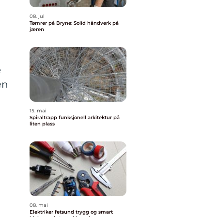
08. jul
Tømrer på Bryne: Solid håndverk på
jæren
e
en
15. mai
Spiraltrapp funksjonell arkitektur på
liten plass
08. mai
Elektriker fetsund trygg og smart