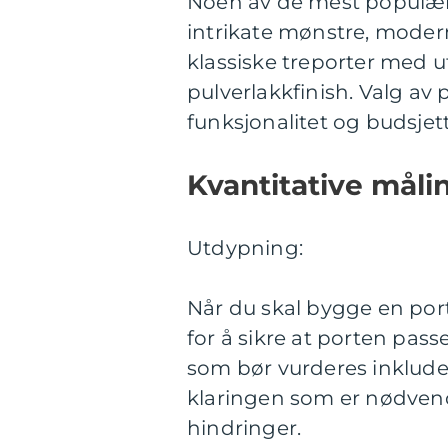
Noen av de mest populær
intrikate mønstre, moder
klassiske treporter med 
pulverlakkfinish. Valg av 
funksjonalitet og budsjett
Kvantitative mål
Utdypning:
Når du skal bygge en port,
for å sikre at porten pass
som bør vurderes inklud
klaringen som er nødvend
hindringer.