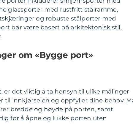
e porter inkluderer smijernsporter med
ne glassporter med rustfritt stålramme,
utskjæringer og robuste stålporter med
port bør være basert på arkitektonisk stil,
.
inger om «Bygge port»
 er det viktig å ta hensyn til ulike målinger
er til innkjørselen og oppfyller dine behov. M
erer bredde og høyde på porten, samt
ig for å åpne og lukke porten uten