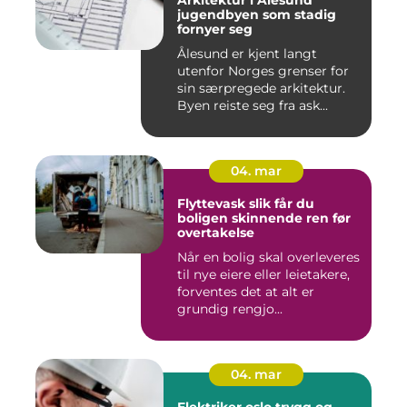
Arkitektur i Ålesund
jugendbyen som stadig
fornyer seg
Ålesund er kjent langt
utenfor Norges grenser for
sin særpregede arkitektur.
Byen reiste seg fra ask...
04. mar
Flyttevask slik får du
boligen skinnende ren før
overtakelse
Når en bolig skal overleveres
til nye eiere eller leietakere,
forventes det at alt er
grundig rengjo...
04. mar