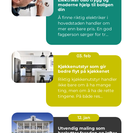
Elektriker oslo trygg og
moderne hjelp til boligen
din
Å finne riktig elektriker i
hovedstaden handler om
mer enn bare pris. En god
fagperson sørger for tr...
03. feb
Kjøkkenutstyr som gir
bedre flyt på kjøkkenet
Riktig kjøkkenutstyr handler
ikke bare om å ha mange
ting, men om å ha de rette
tingene. På både res...
12. jan
Utvendig maling som