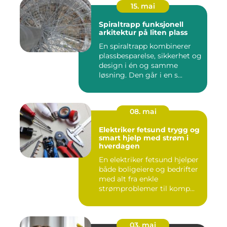
15. mai
Spiraltrapp funksjonell
arkitektur på liten plass
En spiraltrapp kombinerer
plassbesparelse, sikkerhet og
design i én og samme
løsning. Den går i en s...
08. mai
Elektriker fetsund trygg og
smart hjelp med strøm i
hverdagen
En elektriker fetsund hjelper
både boligeiere og bedrifter
med alt fra enkle
strømproblemer til komp...
03. mai