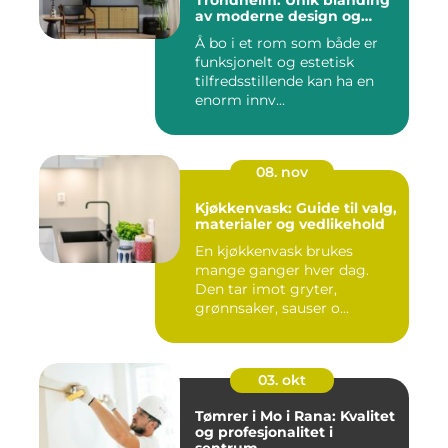
Trondheim: Unik blanding
av moderne design og
tradisjonelle elementer
Å bo i et rom som både er
funksjonelt og estetisk
tilfredsstillende kan ha en
enorm innv...
08. nov
Kjøkkenvask: Guide til valg,
materialer og vedlikehold
En kjøkkenvask brukes
mange ganger hver dag.
Den tar imot gryter,
grønnsaker, sauser o...
03. okt
Tømrer i Mo i Rana: Kvalitet
og profesjonalitet i