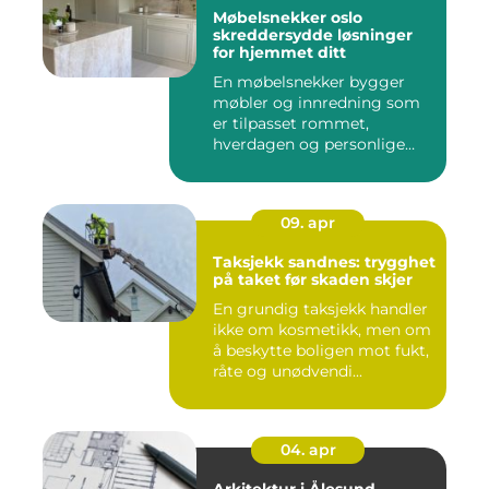
Møbelsnekker oslo
skreddersydde løsninger
for hjemmet ditt
En møbelsnekker bygger
møbler og innredning som
er tilpasset rommet,
hverdagen og personlige
ønsker....
09. apr
Taksjekk sandnes: trygghet
på taket før skaden skjer
En grundig taksjekk handler
ikke om kosmetikk, men om
å beskytte boligen mot fukt,
råte og unødvendi...
04. apr