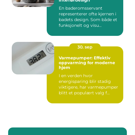
interiørdesign
En baderomsservant
representerer ofte kjernen i
badets design. Som både et
funksjonelt og visu...
30. sep
Varmepumper: Effektiv
oppvarming for moderne
hjem
I en verden hvor
energisparing blir stadig
viktigere, har varmepumper
blitt et populært valg f...