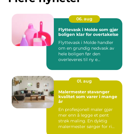
06. aug
Flyttevask i Molde som gjør
boligen klar for overtakelse
Flyttevask i Molde handler
om en grundig nedvask av
hele boligen før den
overleveres til ny e...
01. aug
Malermester stavanger
kvalitet som varer i mange
år
En profesjonell maler gjør
mer enn å legge et pent
strøk maling. En dyktig
malermester sørger for ri...