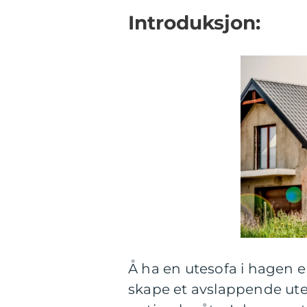
Introduksjon:
Å ha en utesofa i hagen e
skape et avslappende ut