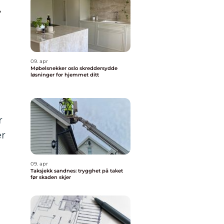
»
09. apr
Møbelsnekker oslo skreddersydde
løsninger for hjemmet ditt
r
er
09. apr
Taksjekk sandnes: trygghet på taket
før skaden skjer