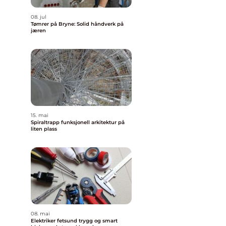
08. jul
Tømrer på Bryne: Solid håndverk på
jæren
15. mai
Spiraltrapp funksjonell arkitektur på
liten plass
å
n
08. mai
Elektriker fetsund trygg og smart