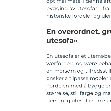
optimal måte. I denne arti
bygging av utesofaer, fra 
historiske fordeler og u
En overordnet, gr
utesofa»
En utesofa er et utemøbel 
værforhold og være behag
en morsom og tilfredsstill
ønsker å tilpasse møbler 
Fordelen med å bygge en u
størrelse, stil, farge og 
personlig utesofa som sa