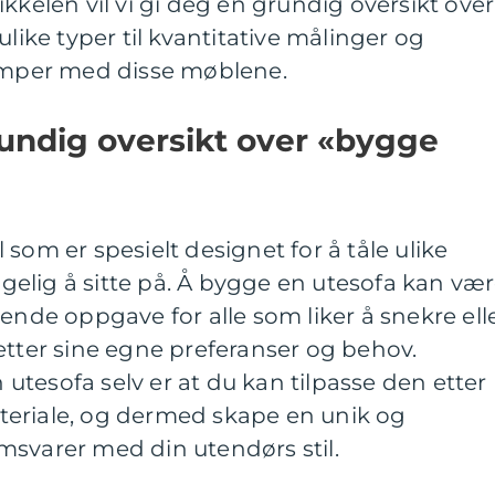
kkelen vil vi gi deg en grundig oversikt over
ulike typer til kvantitative målinger og
lemper med disse møblene.
undig oversikt over «bygge
som er spesielt designet for å tåle ulike
elig å sitte på. Å bygge en utesofa kan væ
ende oppgave for alle som liker å snekre ell
etter sine egne preferanser og behov.
tesofa selv er at du kan tilpasse den etter
materiale, og dermed skape en unik og
msvarer med din utendørs stil.