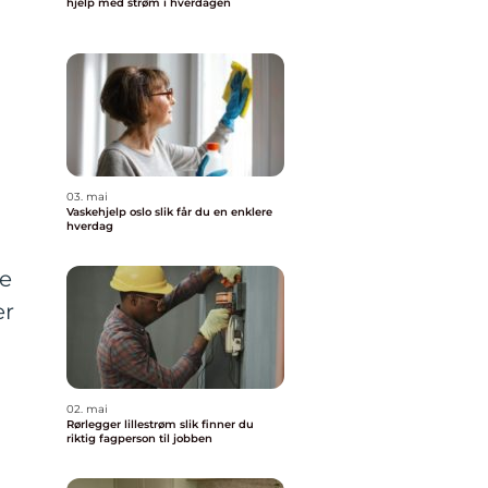
hjelp med strøm i hverdagen
03. mai
Vaskehjelp oslo slik får du en enklere
hverdag
re
er
02. mai
Rørlegger lillestrøm slik finner du
riktig fagperson til jobben