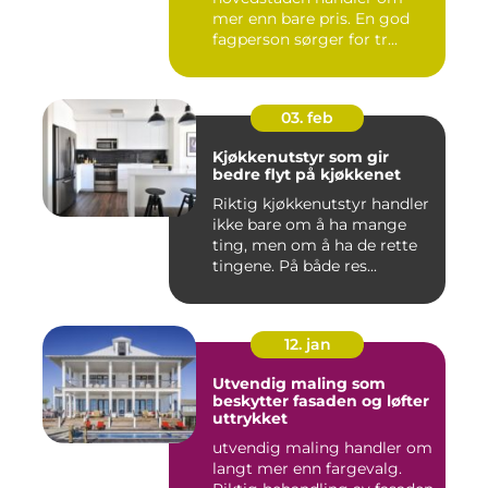
mer enn bare pris. En god
fagperson sørger for tr...
03. feb
Kjøkkenutstyr som gir
bedre flyt på kjøkkenet
Riktig kjøkkenutstyr handler
ikke bare om å ha mange
ting, men om å ha de rette
tingene. På både res...
12. jan
Utvendig maling som
beskytter fasaden og løfter
uttrykket
utvendig maling handler om
langt mer enn fargevalg.