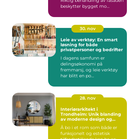
Riktig behandling av fasaden
beskytter bygget mo...
30. nov
Leie av verktøy: En smart
løsning for både
privatpersoner og bedrifter
I dagens samfunn er
delingsøkonomi på
fremmarsj, og leie verktøy
har blitt en po...
28. nov
Interiørarkitekt i
Trondheim: Unik blanding
av moderne design og
tradisjonelle elementer
Å bo i et rom som både er
funksjonelt og estetisk