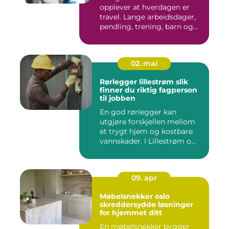
opplever at hverdagen er
travel. Lange arbeidsdager,
pendling, trening, barn og...
02. mai
Rørlegger lillestrøm slik
finner du riktig fagperson
til jobben
En god rørlegger kan
utgjøre forskjellen mellom
et trygt hjem og kostbare
vannskader. I Lillestrøm o...
09. apr
Møbelsnekker oslo
skreddersydde løsninger
for hjemmet ditt
En møbelsnekker bygger