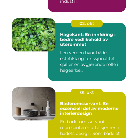
industri...
02. okt
Hagekant: En innføring i
bedre vedlikehold av
uterommet
I en verden hvor både
estetikk og funksjonalitet
spiller en avgjørende rolle i
hagearbe...
01. okt
Baderomsservant: En
essensiell del av moderne
interiørdesign
En baderomsservant
representerer ofte kjernen i
badets design. Som både et