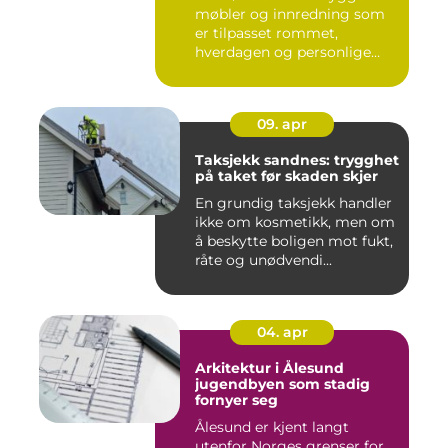
møbler og innredning som
er tilpasset rommet,
hverdagen og personlige
ønsker....
09. apr
Taksjekk sandnes: trygghet
på taket før skaden skjer
En grundig taksjekk handler
ikke om kosmetikk, men om
å beskytte boligen mot fukt,
råte og unødvendi...
04. apr
Arkitektur i Ålesund
jugendbyen som stadig
fornyer seg
Ålesund er kjent langt
utenfor Norges grenser for