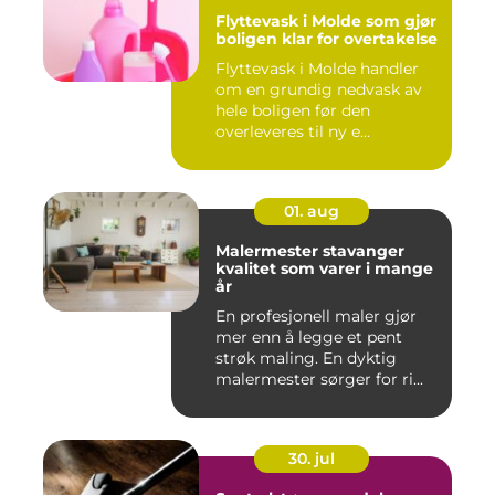
Flyttevask i Molde som gjør
boligen klar for overtakelse
Flyttevask i Molde handler
om en grundig nedvask av
hele boligen før den
overleveres til ny e...
01. aug
Malermester stavanger
kvalitet som varer i mange
år
En profesjonell maler gjør
mer enn å legge et pent
strøk maling. En dyktig
malermester sørger for ri...
30. jul