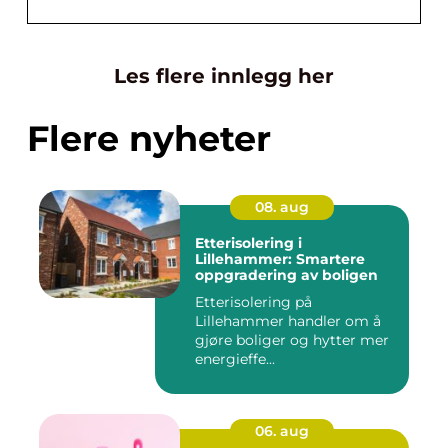
Les flere innlegg her
Flere nyheter
08. aug
Etterisolering i
Lillehammer: Smartere
oppgradering av boligen
Etterisolering på
Lillehammer handler om å
gjøre boliger og hytter mer
energieffe...
06. aug