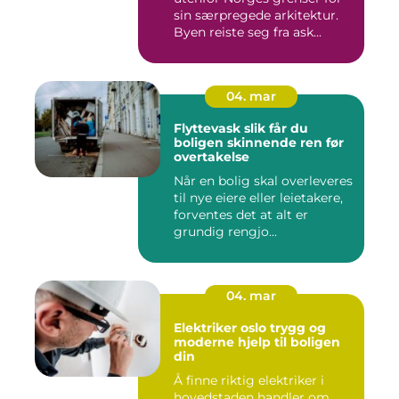
sin særpregede arkitektur.
Byen reiste seg fra ask...
04. mar
Flyttevask slik får du
boligen skinnende ren før
overtakelse
Når en bolig skal overleveres
til nye eiere eller leietakere,
forventes det at alt er
grundig rengjo...
04. mar
Elektriker oslo trygg og
moderne hjelp til boligen
din
Å finne riktig elektriker i
hovedstaden handler om