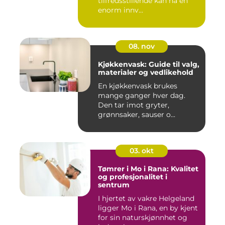
tilfredsstillende kan ha en
enorm innv...
08. nov
Kjøkkenvask: Guide til valg,
materialer og vedlikehold
En kjøkkenvask brukes
mange ganger hver dag.
Den tar imot gryter,
grønnsaker, sauser o...
03. okt
Tømrer i Mo i Rana: Kvalitet
og profesjonalitet i
sentrum
I hjertet av vakre Helgeland
ligger Mo i Rana, en by kjent
for sin naturskjønnhet og