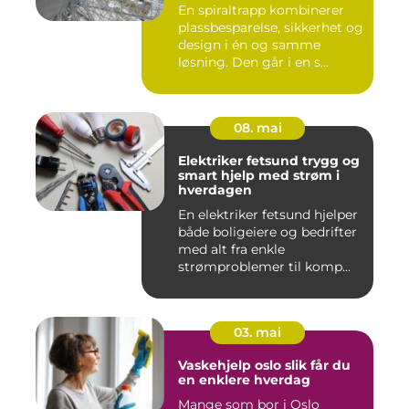
En spiraltrapp kombinerer
plassbesparelse, sikkerhet og
design i én og samme
løsning. Den går i en s...
08. mai
Elektriker fetsund trygg og
smart hjelp med strøm i
hverdagen
En elektriker fetsund hjelper
både boligeiere og bedrifter
med alt fra enkle
strømproblemer til komp...
03. mai
Vaskehjelp oslo slik får du
en enklere hverdag
Mange som bor i Oslo