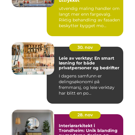
uttrykket
utvendig maling handler om
langt mer enn fargevalg.
Riktig behandling av fasaden
beskytter bygget mo...
30. nov
Leie av verktøy: En smart
løsning for både
privatpersoner og bedrifter
I dagens samfunn er
delingsøkonomi på
fremmarsj, og leie verktøy
har blitt en po...
28. nov
Interiørarkitekt i
Trondheim: Unik blanding