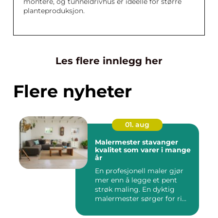
montere, og tunneldrivhus er ideelle for større
planteproduksjon.
Les flere innlegg her
Flere nyheter
01. aug
Malermester stavanger
kvalitet som varer i mange
år
En profesjonell maler gjør
mer enn å legge et pent
strøk maling. En dyktig
malermester sørger for ri...