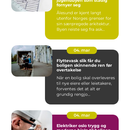
jugendbyen som stadig
fornyer seg
Ålesund er kjent langt
utenfor Norges grenser for
sin særpregede arkitektur.
Byen reiste seg fra ask...
04. mar
Flyttevask slik får du
boligen skinnende ren før
overtakelse
Når en bolig skal overleveres
til nye eiere eller leietakere,
forventes det at alt er
grundig rengjo...
04. mar
Elektriker oslo trygg og