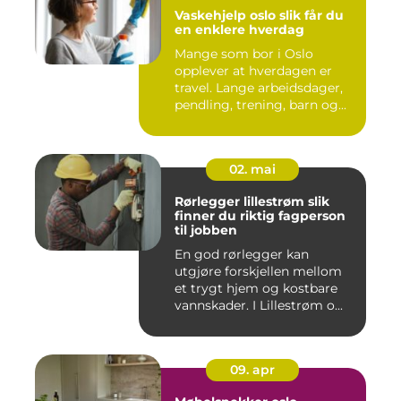
Vaskehjelp oslo slik får du
en enklere hverdag
Mange som bor i Oslo
opplever at hverdagen er
travel. Lange arbeidsdager,
pendling, trening, barn og...
02. mai
Rørlegger lillestrøm slik
finner du riktig fagperson
til jobben
En god rørlegger kan
utgjøre forskjellen mellom
et trygt hjem og kostbare
vannskader. I Lillestrøm o...
09. apr