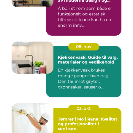
av moderne design og
tradisjonelle elementer
Å bo i et rom som både er
funksjonelt og estetisk
tilfredsstillende kan ha en
enorm innv...
08. nov
Kjøkkenvask: Guide til valg,
materialer og vedlikehold
En kjøkkenvask brukes
mange ganger hver dag.
Den tar imot gryter,
grønnsaker, sauser o...
03. okt
Tømrer i Mo i Rana: Kvalitet
og profesjonalitet i
sentrum