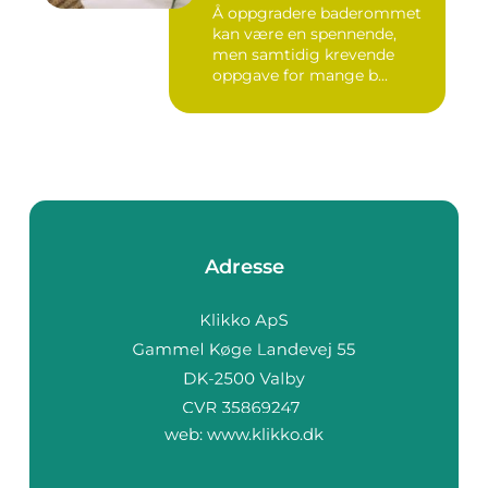
Å oppgradere baderommet
kan være en spennende,
men samtidig krevende
oppgave for mange b...
Adresse
web:
www.klikko.dk