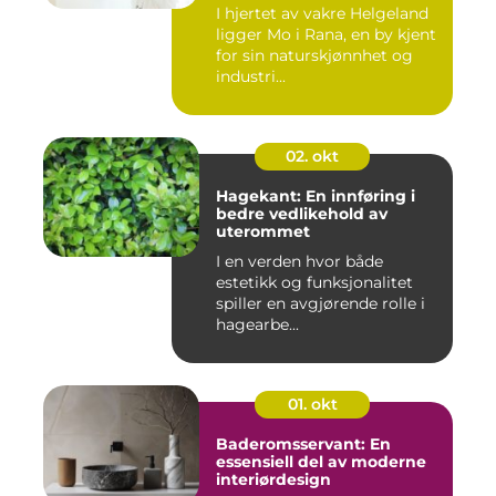
I hjertet av vakre Helgeland
ligger Mo i Rana, en by kjent
for sin naturskjønnhet og
industri...
02. okt
Hagekant: En innføring i
bedre vedlikehold av
uterommet
I en verden hvor både
estetikk og funksjonalitet
spiller en avgjørende rolle i
hagearbe...
01. okt
Baderomsservant: En
essensiell del av moderne
interiørdesign