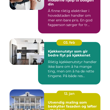
moderne hjelp til boligen
din
Å finne riktig elektriker i
hovedstaden handler om
mer enn bare pris. En god
fagperson sørger for tr...
03. feb
Kjøkkenutstyr som gir
bedre flyt på kjøkkenet
Riktig kjøkkenutstyr handler
ikke bare om å ha mange
ting, men om å ha de rette
tingene. På både res...
12. jan
Utvendig maling som
beskytter fasaden og løfter