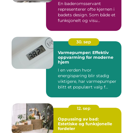
En baderomsservant
representerer ofte kjernen i
badets design. Som både et
funksjonelt og visu...
30. sep
Varmepumper: Effektiv
oppvarming for moderne
hjem
I en verden hvor
energisparing blir stadig
viktigere, har varmepumper
blitt et populært valg f...
12. sep
Oppussing av bad:
Estetiske og funksjonelle
fordeler