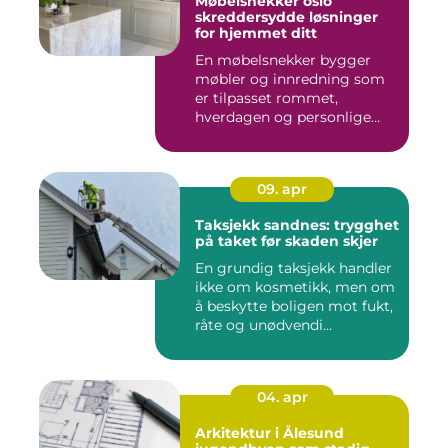
Møbelsnekker oslo
skreddersydde løsninger
for hjemmet ditt
En møbelsnekker bygger
møbler og innredning som
er tilpasset rommet,
hverdagen og personlige
ønsker....
09. apr
Taksjekk sandnes: trygghet
på taket før skaden skjer
En grundig taksjekk handler
ikke om kosmetikk, men om
å beskytte boligen mot fukt,
råte og unødvendi...
04. apr
Arkitektur i Ålesund