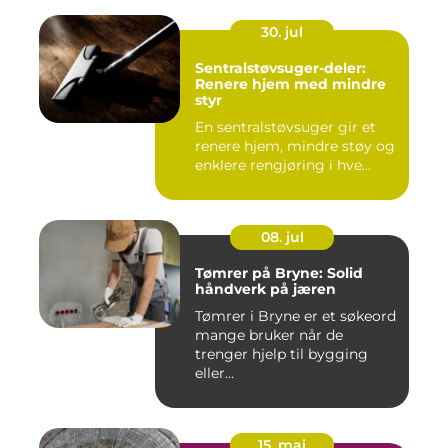
30. jul
Sentralstøvsuger-deler:
Renere hjem med mindre
styr
En sentralstøvsuger gir et
renere hjem, mindre støy og
enklere rengjøring i hve...
08. jul
Tømrer på Bryne: Solid
håndverk på jæren
Tømrer i Bryne er et søkeord
mange bruker når de
trenger hjelp til bygging
eller...
15. mai