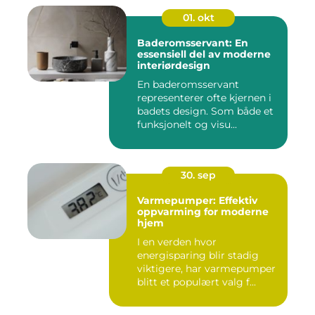
01. okt
Baderomsservant: En
essensiell del av moderne
interiørdesign
En baderomsservant
representerer ofte kjernen i
badets design. Som både et
funksjonelt og visu...
30. sep
Varmepumper: Effektiv
oppvarming for moderne
hjem
I en verden hvor
energisparing blir stadig
viktigere, har varmepumper
blitt et populært valg f...