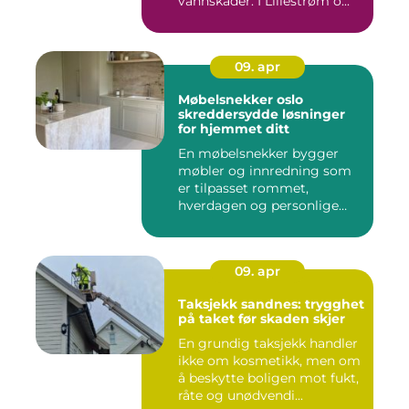
vannskader. I Lillestrøm o...
09. apr
Møbelsnekker oslo
skreddersydde løsninger
for hjemmet ditt
En møbelsnekker bygger
møbler og innredning som
er tilpasset rommet,
hverdagen og personlige
ønsker....
09. apr
Taksjekk sandnes: trygghet
på taket før skaden skjer
En grundig taksjekk handler
ikke om kosmetikk, men om
å beskytte boligen mot fukt,
råte og unødvendi...