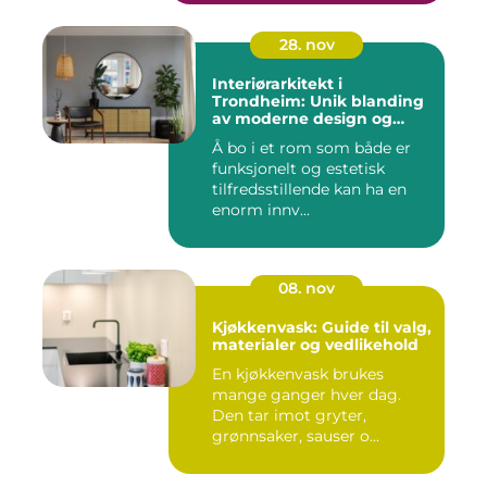
28. nov
Interiørarkitekt i
Trondheim: Unik blanding
av moderne design og
tradisjonelle elementer
Å bo i et rom som både er
funksjonelt og estetisk
tilfredsstillende kan ha en
enorm innv...
08. nov
Kjøkkenvask: Guide til valg,
materialer og vedlikehold
En kjøkkenvask brukes
mange ganger hver dag.
Den tar imot gryter,
grønnsaker, sauser o...