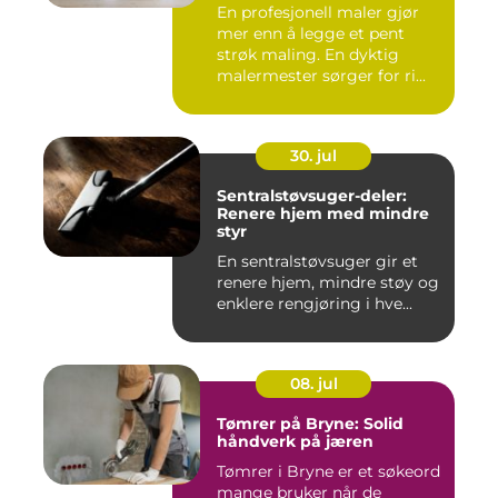
En profesjonell maler gjør
mer enn å legge et pent
strøk maling. En dyktig
malermester sørger for ri...
30. jul
Sentralstøvsuger-deler:
Renere hjem med mindre
styr
En sentralstøvsuger gir et
renere hjem, mindre støy og
enklere rengjøring i hve...
08. jul
Tømrer på Bryne: Solid
håndverk på jæren
Tømrer i Bryne er et søkeord
mange bruker når de