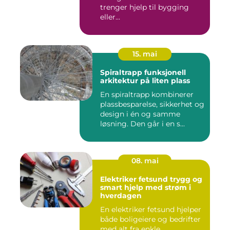
trenger hjelp til bygging
eller...
15. mai
Spiraltrapp funksjonell
arkitektur på liten plass
En spiraltrapp kombinerer
plassbesparelse, sikkerhet og
design i én og samme
løsning. Den går i en s...
08. mai
Elektriker fetsund trygg og
smart hjelp med strøm i
hverdagen
En elektriker fetsund hjelper
både boligeiere og bedrifter
med alt fra enkle