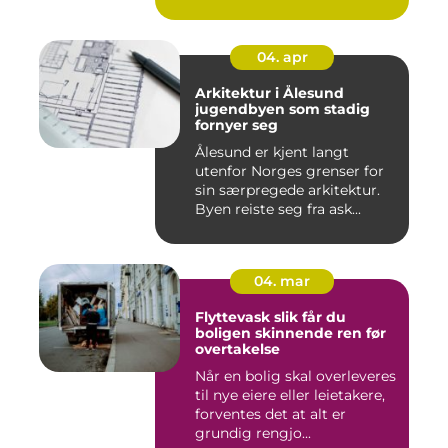
04. apr
Arkitektur i Ålesund
jugendbyen som stadig
fornyer seg
Ålesund er kjent langt
utenfor Norges grenser for
sin særpregede arkitektur.
Byen reiste seg fra ask...
04. mar
Flyttevask slik får du
boligen skinnende ren før
overtakelse
Når en bolig skal overleveres
til nye eiere eller leietakere,
forventes det at alt er
grundig rengjo...