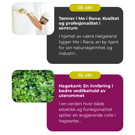
03. okt
Tømrer i Mo i Rana: Kvalitet
og profesjonalitet i
sentrum
I hjertet av vakre Helgeland
ligger Mo i Rana, en by kjent
for sin naturskjønnhet og
industri...
02. okt
Hagekant: En innføring i
bedre vedlikehold av
uterommet
I en verden hvor både
estetikk og funksjonalitet
spiller en avgjørende rolle i
hagearbe...