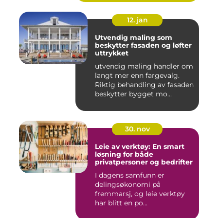
12. jan
Utvendig maling som
beskytter fasaden og løfter
uttrykket
utvendig maling handler om
langt mer enn fargevalg.
Riktig behandling av fasaden
beskytter bygget mo...
30. nov
Leie av verktøy: En smart
løsning for både
privatpersoner og bedrifter
I dagens samfunn er
delingsøkonomi på
fremmarsj, og leie verktøy
har blitt en po...