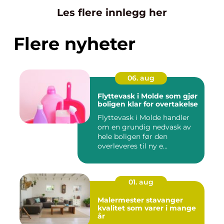
Les flere innlegg her
Flere nyheter
06. aug
Flyttevask i Molde som gjør
boligen klar for overtakelse
Flyttevask i Molde handler
om en grundig nedvask av
hele boligen før den
overleveres til ny e...
01. aug
Malermester stavanger
kvalitet som varer i mange
år