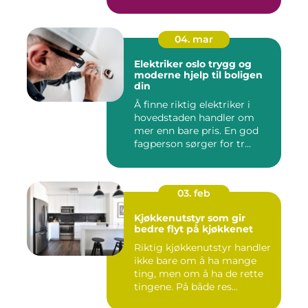
04. mar
Elektriker oslo trygg og
moderne hjelp til boligen
din
Å finne riktig elektriker i
hovedstaden handler om
mer enn bare pris. En god
fagperson sørger for tr...
03. feb
Kjøkkenutstyr som gir
bedre flyt på kjøkkenet
Riktig kjøkkenutstyr handler
ikke bare om å ha mange
ting, men om å ha de rette
tingene. På både res...