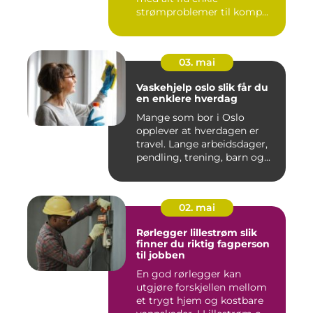
strømproblemer til komp...
03. mai
Vaskehjelp oslo slik får du
en enklere hverdag
Mange som bor i Oslo
opplever at hverdagen er
travel. Lange arbeidsdager,
pendling, trening, barn og...
02. mai
Rørlegger lillestrøm slik
finner du riktig fagperson
til jobben
En god rørlegger kan
utgjøre forskjellen mellom
et trygt hjem og kostbare