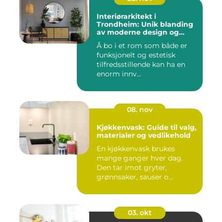
Interiørarkitekt i
Trondheim: Unik blanding
av moderne design og
tradisjonelle elementer
Å bo i et rom som både er
funksjonelt og estetisk
tilfredsstillende kan ha en
enorm innv...
08. nov
Kjøkkenvask: Guide til valg,
materialer og vedlikehold
En kjøkkenvask brukes
mange ganger hver dag.
Den tar imot gryter,
grønnsaker, sauser o...
03. okt