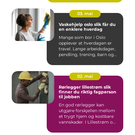
03. mai
Vaskehjelp oslo slik får du
en enklere hverdag
Mange som bor i Oslo
opplever at hverdagen er
travel. Lange arbeidsdager,
pendling, trening, barn og...
02. mai
Rørlegger lillestrøm slik
finner du riktig fagperson
til jobben
En god rørlegger kan
utgjøre forskjellen mellom
et trygt hjem og kostbare
vannskader. I Lillestrøm o...