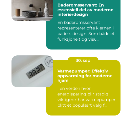
Baderomsservant: En
essensiell del av moderne
interiørdesign
En baderomsservant
representerer ofte kjernen i
badets design. Som både et
funksjonelt og visu...
30. sep
Varmepumper: Effektiv
oppvarming for moderne
hjem
I en verden hvor
energisparing blir stadig
viktigere, har varmepumper
blitt et populært valg f...