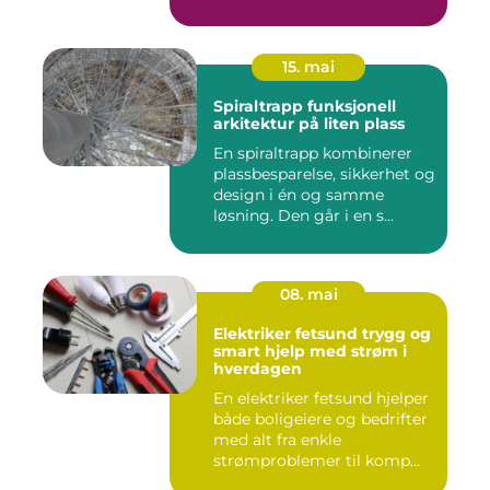
15. mai
Spiraltrapp funksjonell
arkitektur på liten plass
En spiraltrapp kombinerer
plassbesparelse, sikkerhet og
design i én og samme
løsning. Den går i en s...
08. mai
Elektriker fetsund trygg og
smart hjelp med strøm i
hverdagen
En elektriker fetsund hjelper
både boligeiere og bedrifter
med alt fra enkle
strømproblemer til komp...