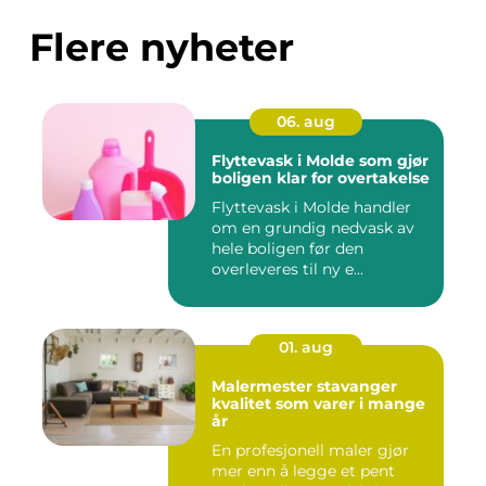
Flere nyheter
06. aug
Flyttevask i Molde som gjør
boligen klar for overtakelse
Flyttevask i Molde handler
om en grundig nedvask av
hele boligen før den
overleveres til ny e...
01. aug
Malermester stavanger
kvalitet som varer i mange
år
En profesjonell maler gjør
mer enn å legge et pent