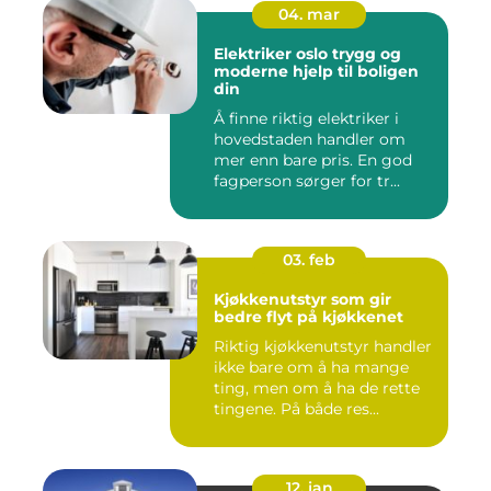
04. mar
Elektriker oslo trygg og
moderne hjelp til boligen
din
Å finne riktig elektriker i
hovedstaden handler om
mer enn bare pris. En god
fagperson sørger for tr...
03. feb
Kjøkkenutstyr som gir
bedre flyt på kjøkkenet
Riktig kjøkkenutstyr handler
ikke bare om å ha mange
ting, men om å ha de rette
tingene. På både res...
12. jan