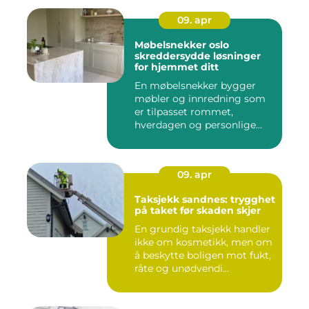
09. apr
Møbelsnekker oslo
skreddersydde løsninger
for hjemmet ditt
En møbelsnekker bygger
møbler og innredning som
er tilpasset rommet,
hverdagen og personlige
ønsker....
09. apr
Taksjekk sandnes: trygghet
på taket før skaden skjer
En grundig taksjekk handler
ikke om kosmetikk, men om
å beskytte boligen mot fukt,
råte og unødvendi...