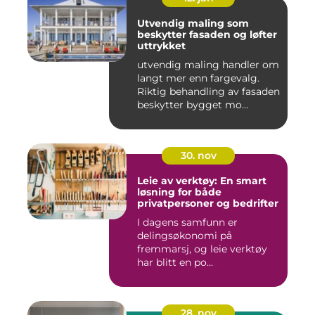
Utvendig maling som
beskytter fasaden og løfter
uttrykket
utvendig maling handler om
langt mer enn fargevalg.
Riktig behandling av fasaden
beskytter bygget mo...
30. nov
Leie av verktøy: En smart
løsning for både
privatpersoner og bedrifter
I dagens samfunn er
delingsøkonomi på
fremmarsj, og leie verktøy
har blitt en po...
28. nov