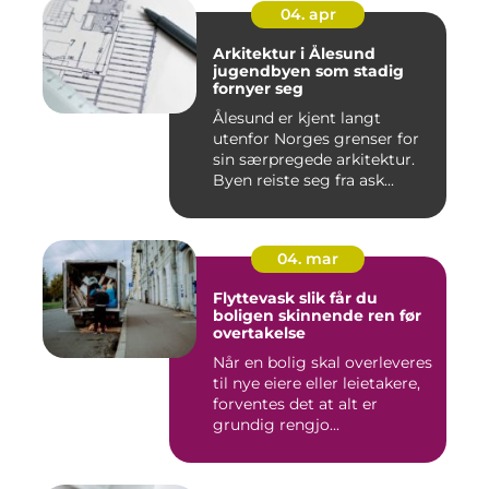
04. apr
Arkitektur i Ålesund
jugendbyen som stadig
fornyer seg
Ålesund er kjent langt
utenfor Norges grenser for
sin særpregede arkitektur.
Byen reiste seg fra ask...
04. mar
Flyttevask slik får du
boligen skinnende ren før
overtakelse
Når en bolig skal overleveres
til nye eiere eller leietakere,
forventes det at alt er
grundig rengjo...