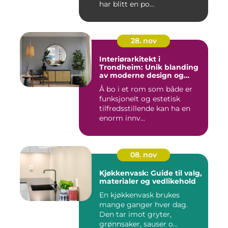
har blitt en po...
28. nov
Interiørarkitekt i
Trondheim: Unik blanding
av moderne design og
tradisjonelle elementer
Å bo i et rom som både er
funksjonelt og estetisk
tilfredsstillende kan ha en
enorm innv...
08. nov
Kjøkkenvask: Guide til valg,
materialer og vedlikehold
En kjøkkenvask brukes
mange ganger hver dag.
Den tar imot gryter,
grønnsaker, sauser o...