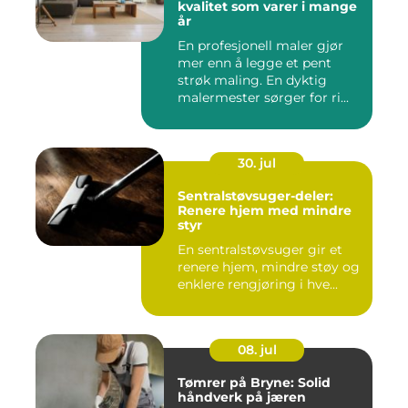
kvalitet som varer i mange
år
En profesjonell maler gjør
mer enn å legge et pent
strøk maling. En dyktig
malermester sørger for ri...
30. jul
Sentralstøvsuger-deler:
Renere hjem med mindre
styr
En sentralstøvsuger gir et
renere hjem, mindre støy og
enklere rengjøring i hve...
08. jul
Tømrer på Bryne: Solid
håndverk på jæren