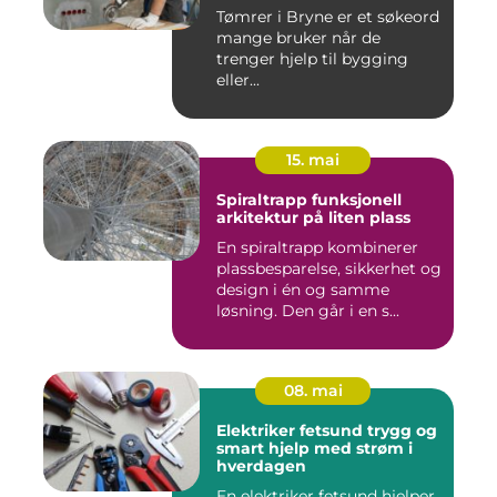
Tømrer i Bryne er et søkeord
mange bruker når de
trenger hjelp til bygging
eller...
15. mai
Spiraltrapp funksjonell
arkitektur på liten plass
En spiraltrapp kombinerer
plassbesparelse, sikkerhet og
design i én og samme
løsning. Den går i en s...
08. mai
Elektriker fetsund trygg og
smart hjelp med strøm i
hverdagen
En elektriker fetsund hjelper