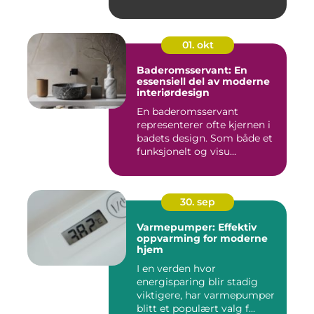
01. okt
Baderomsservant: En
essensiell del av moderne
interiørdesign
En baderomsservant
representerer ofte kjernen i
badets design. Som både et
funksjonelt og visu...
30. sep
Varmepumper: Effektiv
oppvarming for moderne
hjem
I en verden hvor
energisparing blir stadig
viktigere, har varmepumper
blitt et populært valg f...