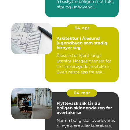
å beskytte boligen mot fukt,
råte og unødvendi...
04. apr
Arkitektur i Ålesund
jugendbyen som stadig
fornyer seg
Ålesund er kjent langt
utenfor Norges grenser for
sin særpregede arkitektur.
Byen reiste seg fra ask...
04. mar
Flyttevask slik får du
boligen skinnende ren før
overtakelse
Når en bolig skal overleveres
til nye eiere eller leietakere,