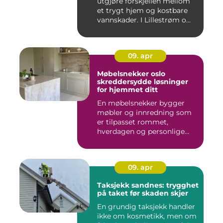
utgjøre forskjellen mellom
et trygt hjem og kostbare
vannskader. I Lillestrøm o...
09. apr
Møbelsnekker oslo
skreddersydde løsninger
for hjemmet ditt
En møbelsnekker bygger
møbler og innredning som
er tilpasset rommet,
hverdagen og personlige
ønsker....
09. apr
Taksjekk sandnes: trygghet
på taket før skaden skjer
En grundig taksjekk handler
ikke om kosmetikk, men om