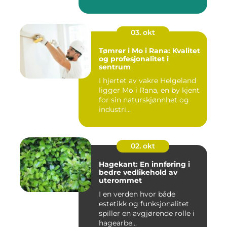
03. okt
Tømrer i Mo i Rana: Kvalitet
og profesjonalitet i
sentrum
I hjertet av vakre Helgeland
ligger Mo i Rana, en by kjent
for sin naturskjønnhet og
industri...
02. okt
Hagekant: En innføring i
bedre vedlikehold av
uterommet
I en verden hvor både
estetikk og funksjonalitet
spiller en avgjørende rolle i
hagearbe...