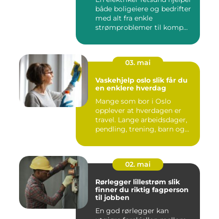
både boligeiere og bedrifter
med alt fra enkle
strømproblemer til komp...
03. mai
Vaskehjelp oslo slik får du
en enklere hverdag
Mange som bor i Oslo
opplever at hverdagen er
travel. Lange arbeidsdager,
pendling, trening, barn og...
02. mai
Rørlegger lillestrøm slik
finner du riktig fagperson
til jobben
En god rørlegger kan