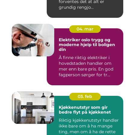
forventes det at alt er
grundig rengjo...
04. mar
Elektriker oslo trygg og
moderne hjelp til boligen
din
Å finne riktig elektriker i
hovedstaden handler om
mer enn bare pris. En god
fagperson sørger for tr...
03. feb
Kjøkkenutstyr som gir
bedre flyt på kjøkkenet
Riktig kjøkkenutstyr handler
ikke bare om å ha mange
ting, men om å ha de rette