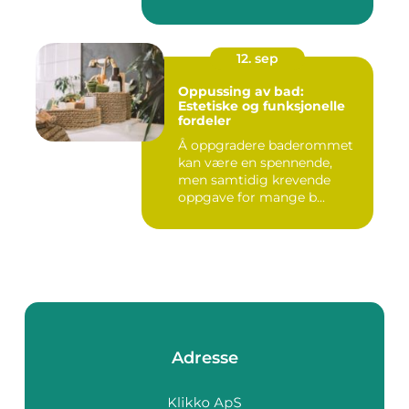
12. sep
Oppussing av bad:
Estetiske og funksjonelle
fordeler
Å oppgradere baderommet
kan være en spennende,
men samtidig krevende
oppgave for mange b...
Adresse