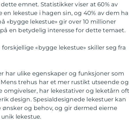
dette emnet. Statistikker viser at 60% av
e en lekestue i hagen sin, og 40% av dem ha
 på «bygge lekestue» gir over 10 millioner
 på en betydelig interesse for dette temaet.
orskjellige «bygge lekestue» skiller seg fra
uer har ulike egenskaper og funksjoner som
. Mens trehus har et mer rustikt utseende og
e omgivelser, har lekestativer og leketårn of
ik design. Spesialdesignede lekestuer kan
lle ønsker og behov, og gir dermed eierne
n unik lekestue.