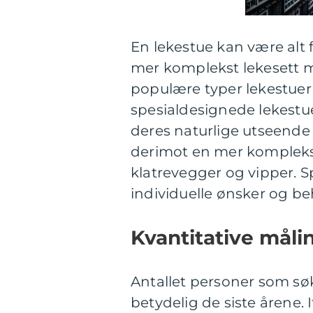
En lekestue kan være alt f
mer komplekst lekesett me
populære typer lekestuer 
spesialdesignede lekestu
deres naturlige utseende 
derimot en mer kompleks s
klatrevegger og vipper. S
individuelle ønsker og be
Kvantitative mål
Antallet personer som sø
betydelig de siste årene.