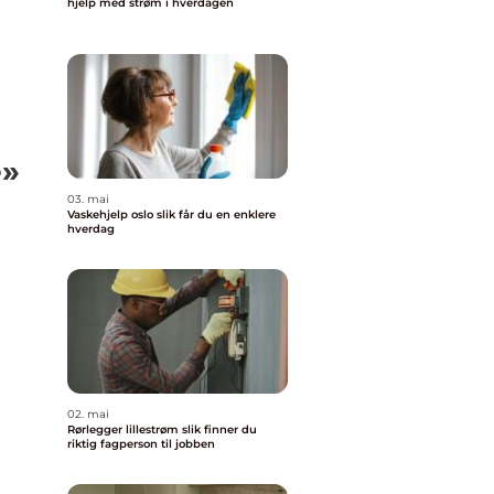
hjelp med strøm i hverdagen
e»
03. mai
Vaskehjelp oslo slik får du en enklere
hverdag
02. mai
Rørlegger lillestrøm slik finner du
riktig fagperson til jobben