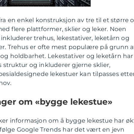
ra en enkel konstruksjon av tre til et større 
d flere plattformer, sklier og leker. Noen
inkluderer trehus, lekestativer, leketårn og
er. Trehus er ofte mest populære på grunn 
og holdbarhet. Lekestativer og leketårn har
truktur og inkluderer gjerne sklier,
pesialdesignede lekestuer kan tilpasses ette
hov.
inger om «bygge lekestue»
ker informasjon om å bygge lekestue har øk
 Ifølge Google Trends har det vært en jevn