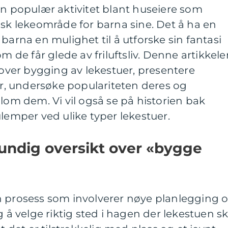
en populær aktivitet blant huseiere som
isk lekeområde for barna sine. Det å ha en
barna en mulighet til å utforske sin fantasi
om de får glede av friluftsliv. Denne artikkel
t over bygging av lekestuer, presentere
uer, undersøke populariteten deres og
llom dem. Vi vil også se på historien bak
ulemper ved ulike typer lekestuer.
undig oversikt over «bygge
n prosess som involverer nøye planlegging 
g å velge riktig sted i hagen der lekestuen sk