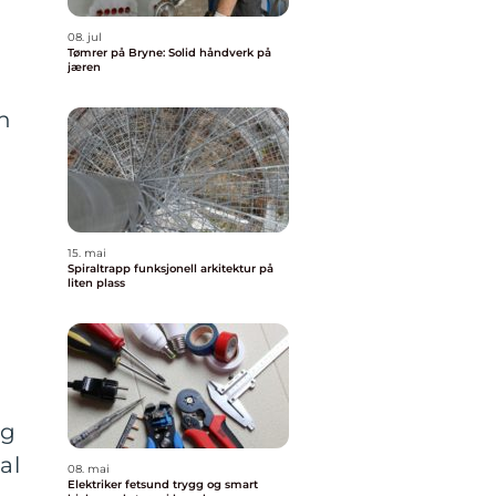
08. jul
Tømrer på Bryne: Solid håndverk på
jæren
en
15. mai
Spiraltrapp funksjonell arkitektur på
liten plass
og
al
08. mai
Elektriker fetsund trygg og smart