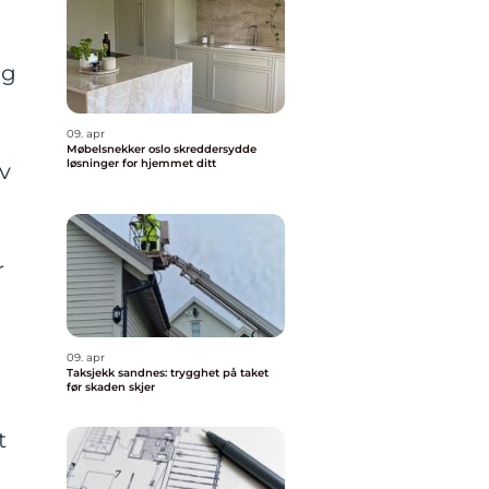
og
09. apr
Møbelsnekker oslo skreddersydde
løsninger for hjemmet ditt
av
r
09. apr
Taksjekk sandnes: trygghet på taket
før skaden skjer
t