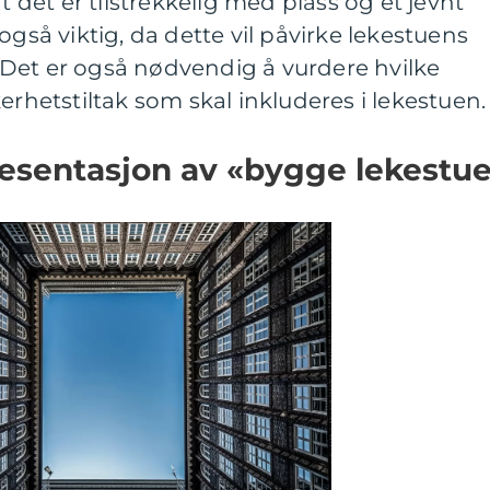
t det er tilstrekkelig med plass og et jevnt
også viktig, da dette vil påvirke lekestuens
Det er også nødvendig å vurdere hvilke
erhetstiltak som skal inkluderes i lekestuen.
esentasjon av «bygge lekestu