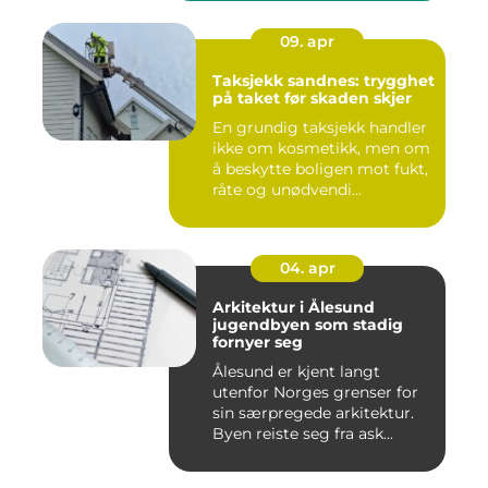
09. apr
Taksjekk sandnes: trygghet
på taket før skaden skjer
En grundig taksjekk handler
ikke om kosmetikk, men om
å beskytte boligen mot fukt,
råte og unødvendi...
04. apr
Arkitektur i Ålesund
jugendbyen som stadig
fornyer seg
Ålesund er kjent langt
utenfor Norges grenser for
sin særpregede arkitektur.
Byen reiste seg fra ask...