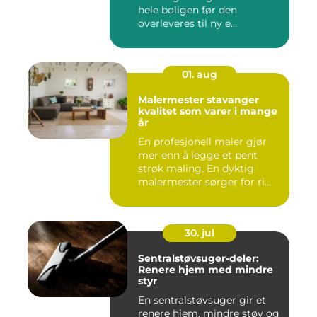
hele boligen før den
overleveres til ny e...
01. aug
Malermester stavanger
kvalitet som varer i mange
år
En profesjonell maler gjør
mer enn å legge et pent
strøk maling. En dyktig
malermester sørger for ri...
30. jul
Sentralstøvsuger-deler:
Renere hjem med mindre
styr
En sentralstøvsuger gir et
renere hjem, mindre støy og