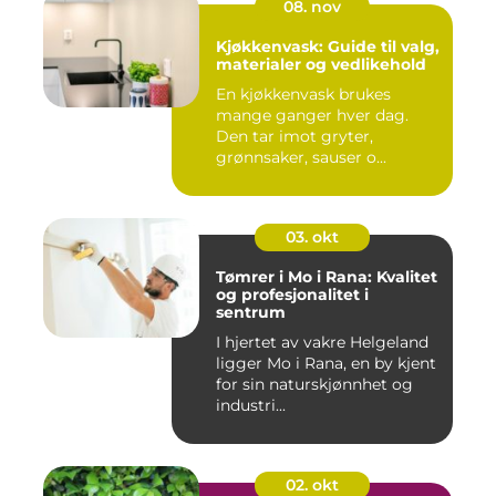
08. nov
Kjøkkenvask: Guide til valg,
materialer og vedlikehold
En kjøkkenvask brukes
mange ganger hver dag.
Den tar imot gryter,
grønnsaker, sauser o...
03. okt
Tømrer i Mo i Rana: Kvalitet
og profesjonalitet i
sentrum
I hjertet av vakre Helgeland
ligger Mo i Rana, en by kjent
for sin naturskjønnhet og
industri...
02. okt