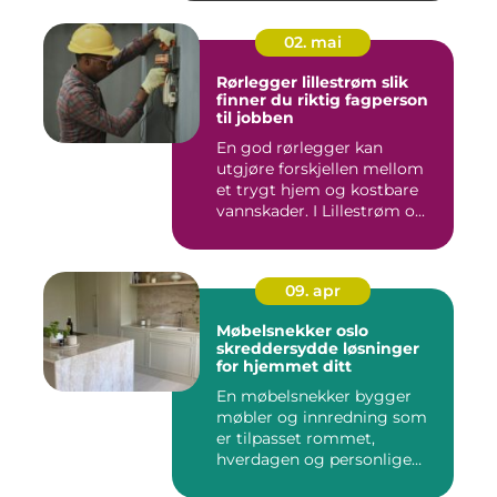
02. mai
Rørlegger lillestrøm slik
finner du riktig fagperson
til jobben
En god rørlegger kan
utgjøre forskjellen mellom
et trygt hjem og kostbare
vannskader. I Lillestrøm o...
09. apr
Møbelsnekker oslo
skreddersydde løsninger
for hjemmet ditt
En møbelsnekker bygger
møbler og innredning som
er tilpasset rommet,
hverdagen og personlige
ønsker....