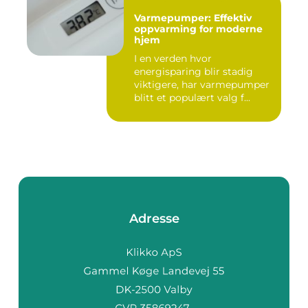
Varmepumper: Effektiv
oppvarming for moderne
hjem
I en verden hvor
energisparing blir stadig
viktigere, har varmepumper
blitt et populært valg f...
Adresse