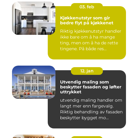
03. feb
Kjøkkenutstyr som gir
bedre flyt på kjøkkenet
Riktig kjøkkenutstyr handler
ikke bare om å ha mange
ting, men om å ha de rette
tingene. På både res...
12. jan
Utvendig maling som
beskytter fasaden og løfter
uttrykket
utvendig maling handler om
langt mer enn fargevalg.
Riktig behandling av fasaden
beskytter bygget mo...