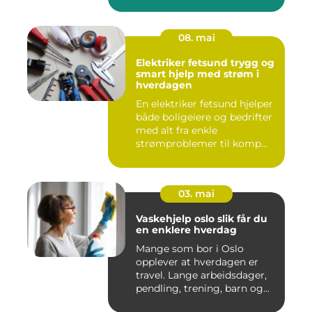
08. mai
Elektriker fetsund trygg og
smart hjelp med strøm i
hverdagen
En elektriker fetsund hjelper
både boligeiere og bedrifter
med alt fra enkle
strømproblemer til komp...
03. mai
Vaskehjelp oslo slik får du
en enklere hverdag
Mange som bor i Oslo
opplever at hverdagen er
travel. Lange arbeidsdager,
pendling, trening, barn og...