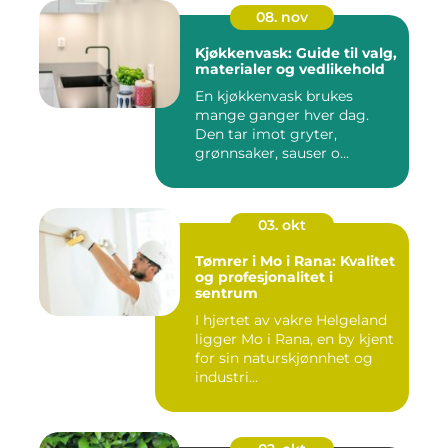
08. nov
Kjøkkenvask: Guide til valg,
materialer og vedlikehold
En kjøkkenvask brukes
mange ganger hver dag.
Den tar imot gryter,
grønnsaker, sauser o...
03. okt
Tømrer i Mo i Rana: Kvalitet
og profesjonalitet i
sentrum
I hjertet av vakre Helgeland
ligger Mo i Rana, en by kjent
for sin naturskjønnhet og
industri...