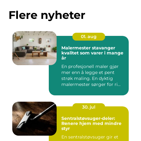
Flere nyheter
01. aug
Malermester stavanger
kvalitet som varer i mange
år
En profesjonell maler gjør
mer enn å legge et pent
strøk maling. En dyktig
malermester sørger for ri...
30. jul
Sentralstøvsuger-deler:
Renere hjem med mindre
styr
En sentralstøvsuger gir et