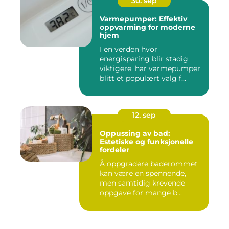
30. sep
Varmepumper: Effektiv
oppvarming for moderne
hjem
I en verden hvor
energisparing blir stadig
viktigere, har varmepumper
blitt et populært valg f...
12. sep
Oppussing av bad:
Estetiske og funksjonelle
fordeler
Å oppgradere baderommet
kan være en spennende,
men samtidig krevende
oppgave for mange b...