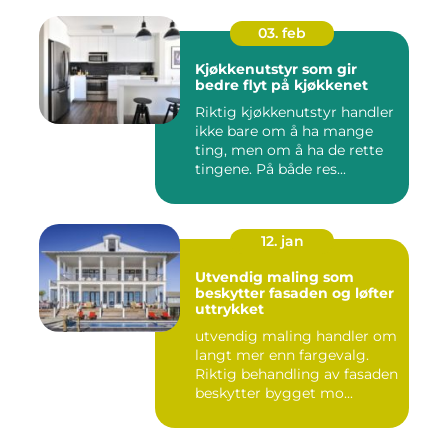
03. feb
Kjøkkenutstyr som gir
bedre flyt på kjøkkenet
Riktig kjøkkenutstyr handler
ikke bare om å ha mange
ting, men om å ha de rette
tingene. På både res...
12. jan
Utvendig maling som
beskytter fasaden og løfter
uttrykket
utvendig maling handler om
langt mer enn fargevalg.
Riktig behandling av fasaden
beskytter bygget mo...