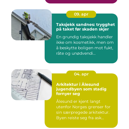
09. apr
Taksjekk sandnes: trygghet
på taket før skaden skjer
En grundig taksjekk handler
ikke om kosmetikk, men om
å beskytte boligen mot fukt,
råte og unødvendi...
04. apr
Arkitektur i Ålesund
jugendbyen som stadig
fornyer seg
Ålesund er kjent langt
utenfor Norges grenser for
sin særpregede arkitektur.
Byen reiste seg fra ask...