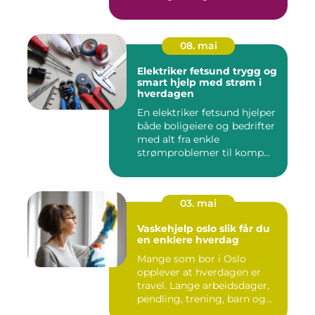
08. mai
Elektriker fetsund trygg og
smart hjelp med strøm i
hverdagen
En elektriker fetsund hjelper
både boligeiere og bedrifter
med alt fra enkle
strømproblemer til komp...
03. mai
Vaskehjelp oslo slik får du
en enklere hverdag
Mange som bor i Oslo
opplever at hverdagen er
travel. Lange arbeidsdager,
pendling, trening, barn og...