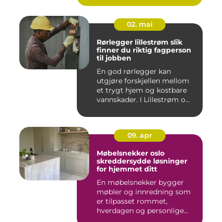
02. mai
Rørlegger lillestrøm slik
finner du riktig fagperson
til jobben
En god rørlegger kan
utgjøre forskjellen mellom
et trygt hjem og kostbare
vannskader. I Lillestrøm o...
09. apr
Møbelsnekker oslo
skreddersydde løsninger
for hjemmet ditt
En møbelsnekker bygger
møbler og innredning som
er tilpasset rommet,
hverdagen og personlige
ønsker....