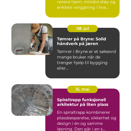
renere hjem, mindre støy og
enklere rengjøring i hve...
08. jul
Tømrer på Bryne: Solid
håndverk på jæren
Tømrer i Bryne er et søkeord
mange bruker når de
trenger hjelp til bygging
eller...
15. mai
Spiraltrapp funksjonell
arkitektur på liten plass
En spiraltrapp kombinerer
plassbesparelse, sikkerhet og
design i én og samme
løsning. Den går i en s...