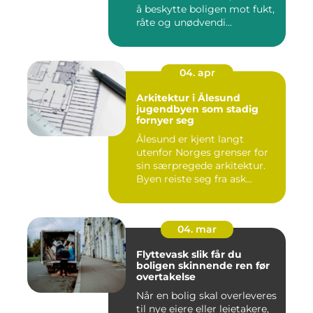
å beskytte boligen mot fukt,
råte og unødvendi...
04. apr
Arkitektur i Ålesund
jugendbyen som stadig
fornyer seg
Ålesund er kjent langt
utenfor Norges grenser for
sin særpregede arkitektur.
Byen reiste seg fra ask...
04. mar
Flyttevask slik får du
boligen skinnende ren før
overtakelse
Når en bolig skal overleveres
til nye eiere eller leietakere,