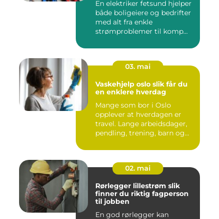
En elektriker fetsund hjelper
både boligeiere og bedrifter
med alt fra enkle
strømproblemer til komp...
03. mai
Vaskehjelp oslo slik får du
en enklere hverdag
Mange som bor i Oslo
opplever at hverdagen er
travel. Lange arbeidsdager,
pendling, trening, barn og...
02. mai
Rørlegger lillestrøm slik
finner du riktig fagperson
til jobben
En god rørlegger kan