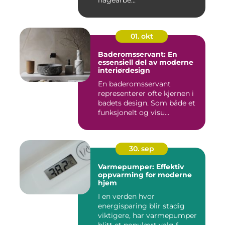
hagearbe...
01. okt
Baderomsservant: En
essensiell del av moderne
interiørdesign
En baderomsservant
representerer ofte kjernen i
badets design. Som både et
funksjonelt og visu...
30. sep
Varmepumper: Effektiv
oppvarming for moderne
hjem
I en verden hvor
energisparing blir stadig
viktigere, har varmepumper