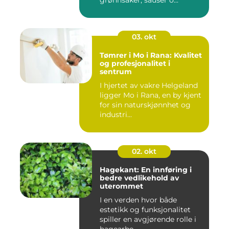
grønnsaker, sauser o...
03. okt
Tømrer i Mo i Rana: Kvalitet
og profesjonalitet i
sentrum
I hjertet av vakre Helgeland
ligger Mo i Rana, en by kjent
for sin naturskjønnhet og
industri...
02. okt
Hagekant: En innføring i
bedre vedlikehold av
uterommet
I en verden hvor både
estetikk og funksjonalitet
spiller en avgjørende rolle i