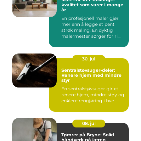
kvalitet som varer i mange
år
En profesjonell maler gjør
mer enn å legge et pent
strøk maling. En dyktig
malermester sørger for ri...
30. jul
Sentralstøvsuger-deler:
Renere hjem med mindre
styr
En sentralstøvsuger gir et
renere hjem, mindre støy og
enklere rengjøring i hve...
08. jul
Tømrer på Bryne: Solid
håndverk på jæren