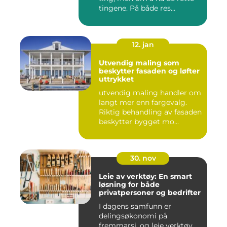
tingene. På både res...
12. jan
Utvendig maling som
beskytter fasaden og løfter
uttrykket
utvendig maling handler om
langt mer enn fargevalg.
Riktig behandling av fasaden
beskytter bygget mo...
30. nov
Leie av verktøy: En smart
løsning for både
privatpersoner og bedrifter
I dagens samfunn er
delingsøkonomi på
fremmarsj, og leie verktøy