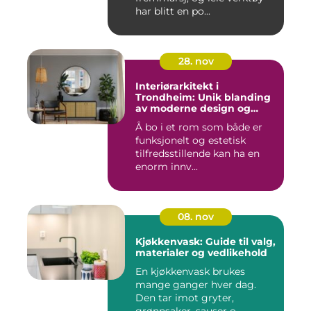
har blitt en po...
28. nov
Interiørarkitekt i
Trondheim: Unik blanding
av moderne design og
tradisjonelle elementer
Å bo i et rom som både er
funksjonelt og estetisk
tilfredsstillende kan ha en
enorm innv...
08. nov
Kjøkkenvask: Guide til valg,
materialer og vedlikehold
En kjøkkenvask brukes
mange ganger hver dag.
Den tar imot gryter,