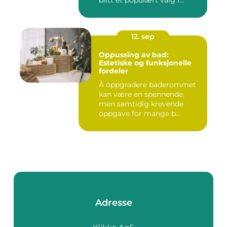
blitt et populært valg f...
12. sep
Oppussing av bad:
Estetiske og funksjonelle
fordeler
Å oppgradere baderommet
kan være en spennende,
men samtidig krevende
oppgave for mange b...
Adresse