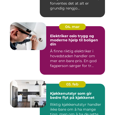
forventes det at alt er
grundig rengjo...
04. mar
Elektriker oslo trygg og
moderne hjelp til boligen
din
Å finne riktig elektriker i
hovedstaden handler om
mer enn bare pris. En god
fagperson sørger for tr...
03. feb
Kjøkkenutstyr som gir
bedre flyt på kjøkkenet
Riktig kjøkkenutstyr handler
ikke bare om å ha mange
ting, men om å ha de rette